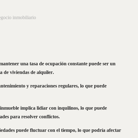
egocio inmobiliario
 mantener una tasa de ocupación constante puede ser un
a de viviendas de alquiler.
tenimiento y reparaciones regulares, lo que puede
inmueble implica lidiar con inquilinos, lo que puede
ades para resolver conflictos.
♗
LATAM
NO
HAY
COMENTARIOS
,
ER
♘
TRUST
AND
CONVERSIÓN
edades puede fluctuar con el tiempo, lo que podría afectar